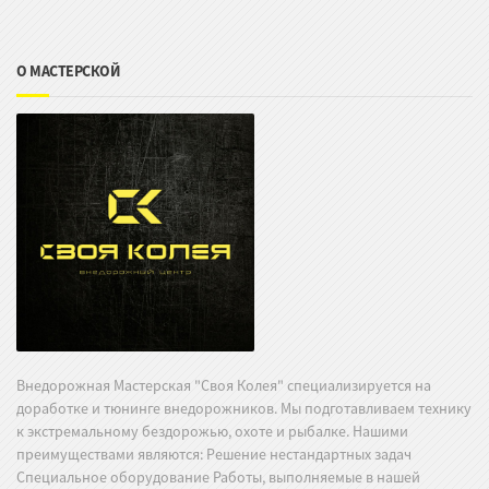
О МАСТЕРСКОЙ
Внедорожная Мастерская "Своя Колея" специализируется на
доработке и тюнинге внедорожников. Мы подготавливаем технику
к экстремальному бездорожью, охоте и рыбалке. Нашими
преимуществами являются: Решение нестандартных задач
Специальное оборудование Работы, выполняемые в нашей