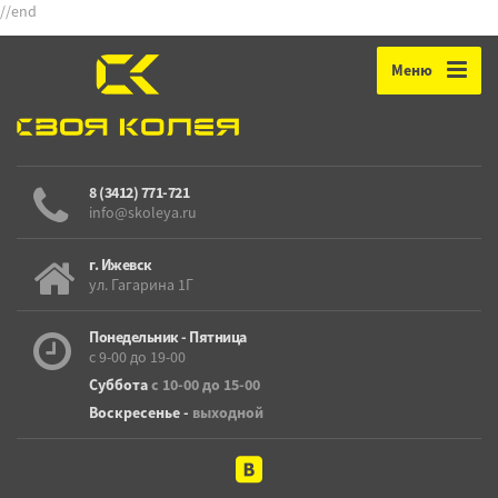
//end
Меню
8 (3412) 771-721
info@skoleya.ru
г. Ижевск
ул. Гагарина 1Г
Понедельник - Пятница
с 9-00 до 19-00
Суббота
с 10-00 до 15-00
Воскресенье -
выходной