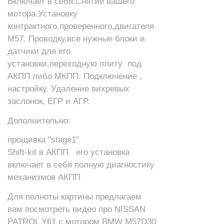
Включает в себя:Снятие вашего
мотора.Установку
контрактного,проверенного,двигателя
М57. Проводку,все нужные блоки и
датчики для его
установки,переходную плиту под
АКПП либо МКПП. Подключение ,
настройку.
Удаление вихревых
заслонок, ЕГР и АГР.
Дополнительно:
прощивка "stage1"
Shift-kit в АКПП его установка
включает в себя полную диагностику
механизмов АКПП
Для полноты картины предлагаем
вам посмотреть видео про NISSAN
PATROL Y61 с мотором BMW M57D30