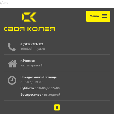
//end
Меню
8 (3412) 771-721
info@skoleya.ru
г. Ижевск
ул. Гагарина 1Г
Понедельник - Пятница
с 9-00 до 19-00
Суббота
с 10-00 до 15-00
Воскресенье -
выходной