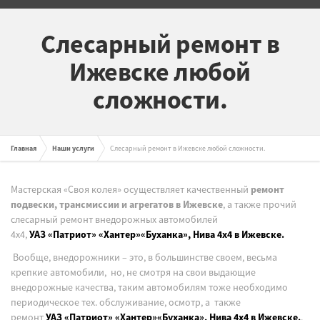
Слесарный ремонт в
Ижевске любой
сложности.
Главная
Наши услуги
Слесарный ремонт в Ижевске любой сложности.
Мастерская «Своя колея» осуществляет качественный
ремонт
подвески, трансмиссии и агрегатов в Ижевске
, а также прочий
слесарный ремонт внедорожных автомобилей
4х4,
УАЗ
«Патриот»
«Хантер»«Буханка», Нива 4х4 в Ижевске.
Вообще, внедорожники – это, в большинстве своем, весьма
крепкие автомобили, но, не смотря на свои выдающие
внедорожные качества, таким автомобилям тоже необходимо
периодическое тех. обслуживание, осмотр, а также
ремонт
УАЗ
«Патриот»
«Хантер»«Буханка», Нива 4х4 в Ижевске.
.