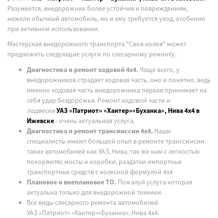
Разумеется, внедорожник более устойчив к повреждениям,
нежели обычный автомобиль, но и ему требуется уход, особенно
при активном использовании.
Мастерская внедорожного транспорта "Своя колея" может
предложить следующие услуги по слесарному ремонту.
Диагностика и ремонт ходовой 4х4.
Чаще всего, у
внедорожников страдает ходовая часть, оно и понятно, ведь
именно ходовая часть внедорожника первая принимает на
себя удар бездорожья. Р
емонт ходовой части и
подвески
УАЗ
«Патриот»
«Хантер»«Буханка», Нива 4х4 в
Ижевске
- очень актуальная услуга.
Диагностика и ремонт трансмиссии 4х4.
Наши
специалисты имеют большой опыт в ремонте транссмисии
таких автомобилей как УАЗ, Нива, так же нам с легкостью
покоряютяс мосты и коробки, раздатки импортных
транспортных средств с колесной формулой 4х4
Плановое и внеплановое ТО.
Пожалуй услуга которая
актуальна только для внедорожной техники.
Все виды слесарного ремонта автомобилей
УАЗ
«Патриот»
«Хантер»«Буханка», Нива 4х4.