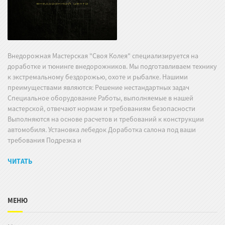
Внедорожная Мастерская "Своя Колея" специализируется на
доработке и тюнинге внедорожников. Мы подготавливаем технику
к экстремальному бездорожью, охоте и рыбалке. Нашими
преимуществами являются: Решение нестандартных задач
Специальное оборудование Работы, выполняемые в нашей
мастерской, отвечают нормам и требованиям безопасности
Выполняются на основе расчетов и требований к конструкции
автомобиля. Установка лебедок Доработка салона под ваши
требования Подрезка и
ЧИТАТЬ
МЕНЮ